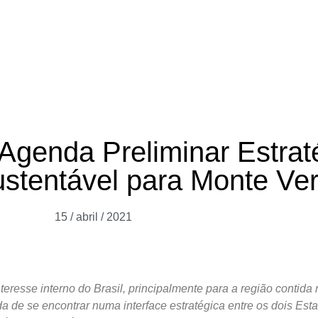
ormativa
Cultura Criativa
Cultura Filantrópica
Co
Agenda Preliminar Estrat
stentável para Monte Ve
15 / abril / 2021
teresse interno do Brasil, principalmente para a região contida
da de se encontrar numa interface estratégica entre os dois Es