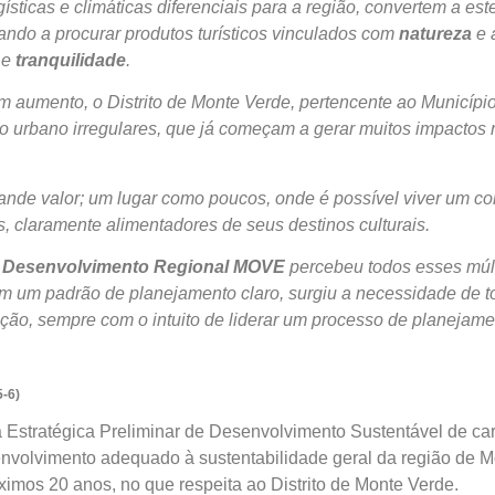
sticas e climáticas diferenciais para a região, convertem a es
ndo a procurar produtos turísticos vinculados com
natureza
e
e
tranquilidade
.
 aumento, o Distrito de Monte Verde, pertencente ao Municípi
 urbano irregulares, que já começam a gerar muitos impactos 
nde valor; um lugar como poucos, onde é possível viver um co
, claramente alimentadores de seus destinos culturais.
 Desenvolvimento Regional MOVE
percebeu todos esses múlt
em um padrão de planejamento claro, surgiu a necessidade de t
zação, sempre com o intuito de liderar um processo de planejame
5-6)
Estratégica Preliminar de Desenvolvimento Sustentável de cará
envolvimento adequado à sustentabilidade geral da região de 
ximos 20 anos, no que respeita ao Distrito de Monte Verde.