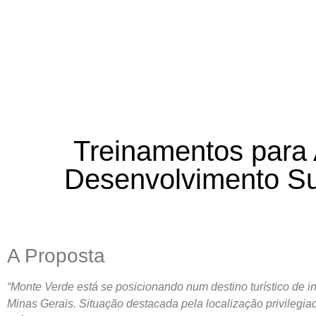
Home
Grupo
Cultura F
Treinamentos para 
Desenvolvimento Su
A Proposta
“Monte Verde está se posicionando num destino turístico de in
Minas Gerais. Situação destacada pela localização privilegia