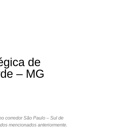
ntato
égica de
rde – MG
 no corredor São Paulo – Sul de
tados mencionados anteriormente.